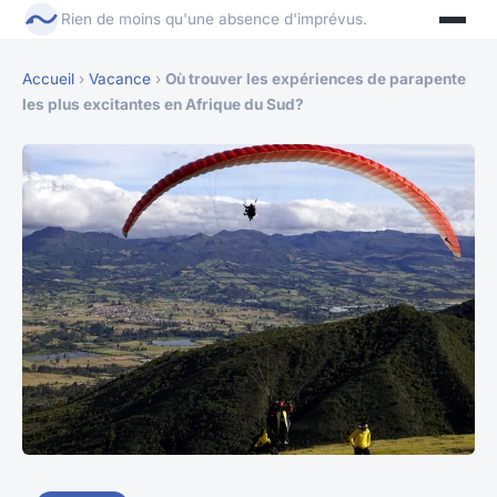
Rien de moins qu'une absence d'imprévus.
Accueil
›
Vacance
›
Où trouver les expériences de parapente
les plus excitantes en Afrique du Sud?