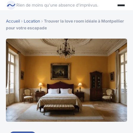
Rien de moins qu'une absence d'imprévus.
Accueil
›
Location
›
Trouver la love room idéale à Montpellier
pour votre escapade