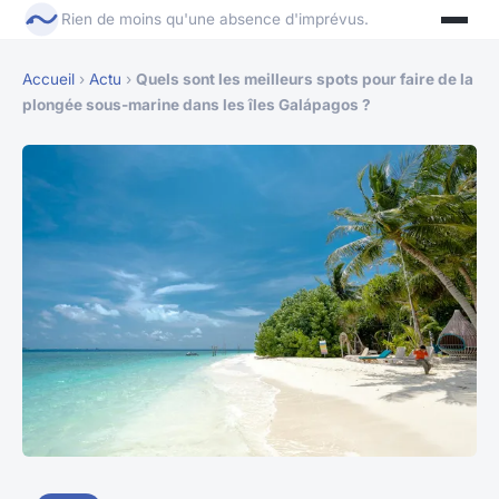
Rien de moins qu'une absence d'imprévus.
Accueil
›
Actu
›
Quels sont les meilleurs spots pour faire de la
plongée sous-marine dans les îles Galápagos ?